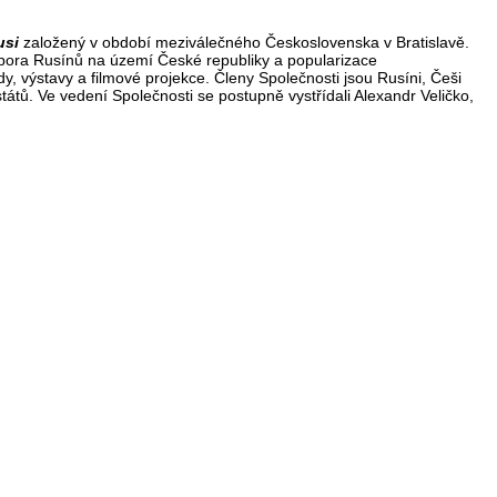
usi
založený v období meziválečného Československa v Bratislavě.
dpora Rusínů na území České republiky a popularizace
y, výstavy a filmové projekce. Členy Společnosti jsou Rusíni, Češi
tátů. Ve vedení Společnosti se postupně vystřídali Alexandr Veličko,