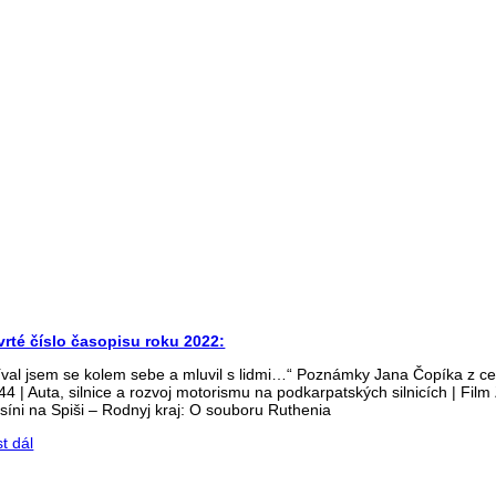
uhu
vrté číslo časopisu roku 2022:
íval jsem se kolem sebe a mluvil s lidmi…“ Poznámky Jana Čopíka z cest
44 | Auta, silnice a rozvoj motorismu na podkarpatských silnicích | Fil
síni na Spiši – Rodnyj kraj: O souboru Ruthenia
st dál
ČÍSLO 4/2022