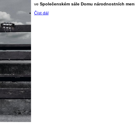
ve
Společenském sále Domu národnostních men
Číst dál
Pozvánka - Koncert - Štěpán a Jan-Matěj Ra