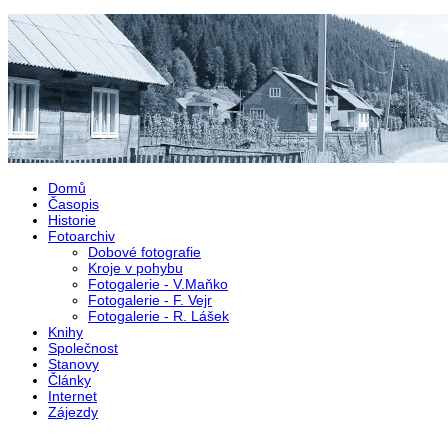
Přejít k hlavnímu obsahu
Domů
Časopis
Historie
Fotoarchiv
Dobové fotografie
Kroje v pohybu
Fotogalerie - V.Maňko
Fotogalerie - F. Vejr
Fotogalerie - R. Lášek
Knihy
Společnost
Stanovy
Články
Internet
Zájezdy