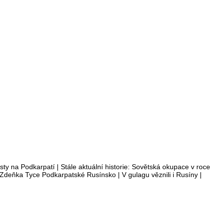
y na Podkarpatí | Stále aktuální historie: Sovětská okupace v roce
m Zdeňka Tyce Podkarpatské Rusínsko | V gulagu věznili i Rusíny |