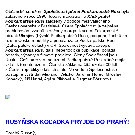
Občanské sdružení
Společnost přátel Podkarpatské Rusi
bylo
založeno v roce 1990. Ideově navazuje na
Klub přátel
Podkarpatské Rusi
založený v období meziválečného
Československa v Bratislavě. Cílem Společnosti je zejména
prohlubování vztahů s občany a organizacemi Zakarpatské
oblasti Ukrajiny (bývalé Podkarpatské Rusi), podpora Rusínů na
území České republiky a popularizace Podkarpatské Rusi
(Zakarpatské oblasti) v ČR. Společnost vydává časopis
Podkarpatská Rus
, další neperiodické publikace, pořádá
besedy, výstavy a filmové projekce. Členy Společnosti jsou
Rusíni, Češi narození na území Podkarpatské Rusi a lidé mající
vztah k tomuto území. Členská základna čítá okolo 500 lidí
z České republiky i dalších států. Ve vedení Společnosti se
postupně vystřídali Alexandr Veličko, Jaromír Hořec, Miloslav
Kopecký, Jiří Havel, Agáta Pilátová a Dagmar Březinová.
RUSYŇSKA KOĽADKA PRYJDE DO PRAHŶ!
Dorohŷ Rusynŷ,