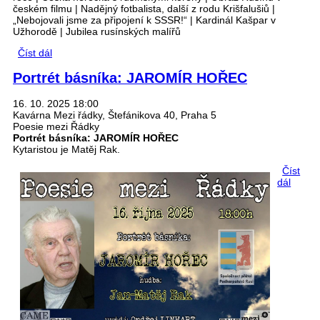
Prahy
českém filmu | Nadějný fotbalista, další z rodu Krišfalušiů |
„Nebojovali jsme za připojení k SSSR!“ | Kardinál Kašpar v
Užhorodě | Jubilea rusínských malířů
Číst dál
ČÍSLO 2/2025
Portrét básníka: JAROMÍR HOŘEC
16. 10. 2025 18:00
Kavárna Mezi řádky, Štefánikova 40, Praha 5
Poesie mezi Řádky
Portrét básníka: JAROMÍR HOŘEC
Kytaristou je Matěj Rak.
Číst
dál
Portré
básník
JARO
HOŘE