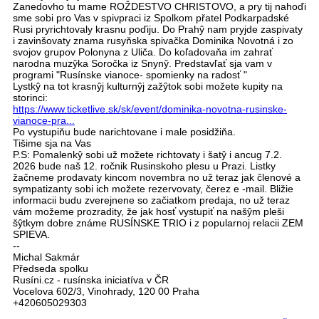
Zanedovho tu mame ROŽDESTVO CHRISTOVO, a pry tij nahoďi
sme sobi pro Vas v spivpraci iz Spolkom přatel Podkarpadské
Rusi pryrichtovaly krasnu poďiju. Do Prahŷ nam pryjde zaspivaty
i zavinšovaty znama rusyňska spivačka Dominika Novotná i zo
svojov grupov Polonyna z Uliča. Do koľadovaňa im zahrať
narodna muzŷka Soročka iz Snynŷ. Predstavľať sja vam v
programi "Rusínske vianoce- spomienky na radosť "
Lystkŷ na tot krasnŷj kulturnŷj zažŷtok sobi možete kupity na
storinci:
https://www.ticketlive.sk/sk/event/dominika-novotna-rusinske-
vianoce-pra...
Po vystupiňu bude narichtovane i male posidžiňa.
Tišime sja na Vas
P.S: Pomalenkŷ sobi už možete richtovaty i šatŷ i ancug 7.2.
2026 bude naš 12. ročnik Rusinskoho plesu u Prazi. Listky
žačneme prodavaty kincom novembra no už teraz jak členové a
sympatizanty sobi ich možete rezervovaty, čerez e -mail. Bližie
informacii budu zverejnene so začiatkom predaja, no už teraz
vám možeme prozradity, že jak hosť vystupiť na našŷm pleši
šŷtkym dobre známe RUSÍNSKE TRIO i z popularnoj relacii ZEM
SPIEVA.
--
Michal Sakmár
Předseda spolku
Rusíni.cz - rusínska iniciatíva v ČR
Vocelova 602/3, Vinohrady, 120 00 Praha
+420605029303