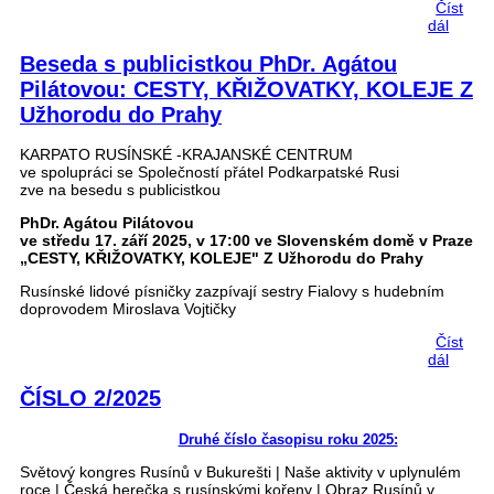
Číst
dál
RUSY
KOĽA
PRYJ
Beseda s publicistkou PhDr. Agátou
DO
Pilátovou: CESTY, KŘIŽOVATKY, KOLEJE Z
PRAH
Užhorodu do Prahy
KARPATO RUSÍNSKÉ -KRAJANSKÉ CENTRUM
ve spolupráci se Společností přátel Podkarpatské Rusi
zve na besedu s publicistkou
PhDr. Agátou Pilátovou
ve středu 17. září 2025, v 17:00 ve Slovenském domě v Praze
„CESTY, KŘIŽOVATKY, KOLEJE" Z Užhorodu do Prahy
Rusínské lidové písničky zazpívají sestry Fialovy s hudebním
doprovodem Miroslava Vojtičky
Číst
dál
Besed
public
PhDr.
ČÍSLO 2/2025
Piláto
CESTY
Druhé číslo časopisu roku 2025:
KŘIŽO
KOLE
Světový kongres Rusínů v Bukurešti | Naše aktivity v uplynulém
Užhor
roce | Česká herečka s rusínskými kořeny | Obraz Rusínů v