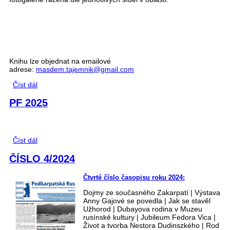
Knihu lze objednat na emailové
adrese:
masdem.tajemnik@gmail.com
Číst dál
Československá "kolonizační" politika na Podkarpatské
Rusi mezi léty 1919‑1939
PF 2025
Číst dál
PF 2025
ČÍSLO 4/2024
Čtvrté číslo časopisu roku 2024:
Dojmy ze současného Zakarpatí | Výstava
Anny Gajové se povedla | Jak se stavěl
Užhorod | Dubayova rodina v Muzeu
rusínské kultury | Jubileum Fedora Vica |
Život a tvorba Nestora Dudinszkého | Rod