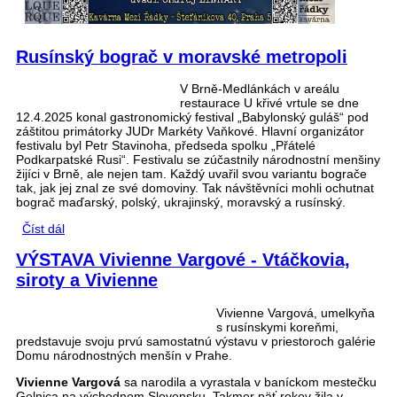
Rusínský bograč v moravské metropoli
V Brně-Medlánkách v areálu
restaurace U křivé vrtule se dne
12.4.2025 konal gastronomický festival „Babylonský guláš“ pod
záštitou primátorky JUDr Markéty Vaňkové. Hlavní organizátor
festivalu byl Petr Stavinoha, předseda spolku „Přátelé
Podkarpatské Rusi“. Festivalu se zúčastnily národnostní menšiny
žijíci v Brně, ale nejen tam. Každý uvařil svou variantu bograče
tak, jak jej znal ze své domoviny. Tak návštěvníci mohli ochutnat
bograč maďarský, polský, ukrajinský, moravský a rusínský.
Číst dál
Rusínský bograč v moravské metropoli
VÝSTAVA Vivienne Vargové - Vtáčkovia,
siroty a Vivienne
Vivienne Vargová, umelkyňa
s rusínskymi koreňmi,
predstavuje svoju prvú samostatnú výstavu v priestoroch galérie
Domu národnostných menšín v Prahe.
Vivienne Vargová
sa narodila a vyrastala v baníckom mestečku
Gelnica na východnom Slovensku. Takmer päť rokov žila v