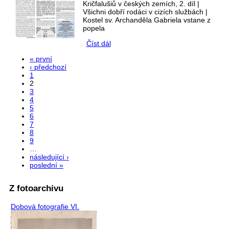
Kričfalušiů v českých zemích, 2. díl |
Všichni dobří rodáci v cizích službách |
Kostel sv. Archanděla Gabriela vstane z
popela
Číst dál
ČÍSLO 4/2024
« první
Stránky
‹ předchozí
1
2
3
4
5
6
7
8
9
…
následující ›
poslední »
Z fotoarchivu
Dobová fotografie VI.