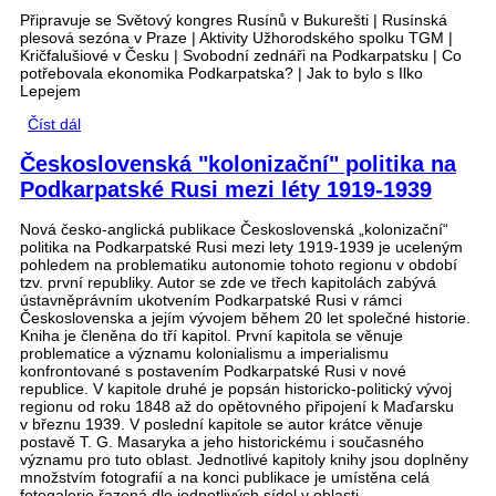
Připravuje se Světový kongres Rusínů v Bukurešti | Rusínská
plesová sezóna v Praze | Aktivity Užhorodského spolku TGM |
Kričfalušiové v Česku | Svobodní zednáři na Podkarpatsku | Co
potřebovala ekonomika Podkarpatska? | Jak to bylo s Ilko
Lepejem
Číst dál
ČÍSLO 1/2025
Československá "kolonizační" politika na
Podkarpatské Rusi mezi léty 1919‑1939
Nová česko-anglická publikace Československá „kolonizační“
politika na Podkarpatské Rusi mezi lety 1919-1939 je uceleným
pohledem na problematiku autonomie tohoto regionu v období
tzv. první republiky. Autor se zde ve třech kapitolách zabývá
ústavněprávním ukotvením Podkarpatské Rusi v rámci
Československa a jejím vývojem během 20 let společné historie.
Kniha je členěna do tří kapitol. První kapitola se věnuje
problematice a významu kolonialismu a imperialismu
konfrontované s postavením Podkarpatské Rusi v nové
republice. V kapitole druhé je popsán historicko-politický vývoj
regionu od roku 1848 až do opětovného připojení k Maďarsku
v březnu 1939. V poslední kapitole se autor krátce věnuje
postavě T. G. Masaryka a jeho historickému i současného
významu pro tuto oblast. Jednotlivé kapitoly knihy jsou doplněny
množstvím fotografií a na konci publikace je umístěna celá
fotogalerie řazená dle jednotlivých sídel v oblasti.