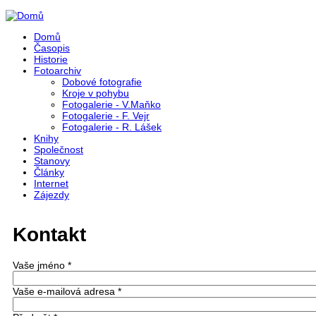
Přejít k hlavnímu obsahu
Domů
Časopis
Historie
Fotoarchiv
Dobové fotografie
Kroje v pohybu
Fotogalerie - V.Maňko
Fotogalerie - F. Vejr
Fotogalerie - R. Lášek
Knihy
Společnost
Stanovy
Články
Internet
Zájezdy
Kontakt
Vaše jméno
*
Vaše e-mailová adresa
*