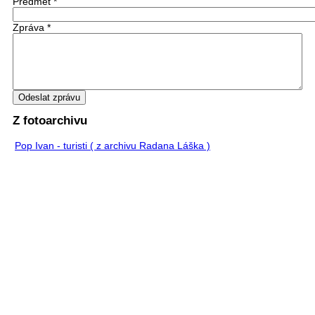
Předmět
*
Zpráva
*
Z fotoarchivu
Pop Ivan - turisti ( z archivu Radana Láška )