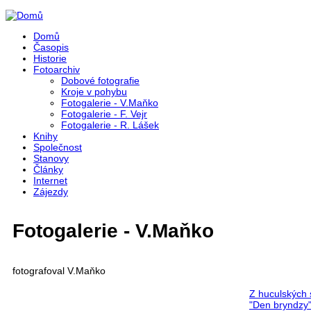
Přejít k hlavnímu obsahu
Domů
Časopis
Historie
Fotoarchiv
Dobové fotografie
Kroje v pohybu
Fotogalerie - V.Maňko
Fotogalerie - F. Vejr
Fotogalerie - R. Lášek
Knihy
Společnost
Stanovy
Články
Internet
Zájezdy
Fotogalerie - V.Maňko
fotografoval V.Maňko
Z huculských 
"Den bryndzy"