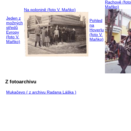
Rachově (foto
Maňko)
Na polonině (foto V. Maňko)
Jeden z
Pohled
možných
na
středů
Hoverlu
Evropy
(foto V.
(foto V.
Maňko)
Maňko)
Z fotoarchivu
Mukačevo ( z archivu Radana Láška )