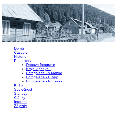
Přejít k hlavnímu obsahu
Domů
Časopis
Historie
Fotoarchiv
Dobové fotografie
Kroje v pohybu
Fotogalerie - V.Maňko
Fotogalerie - F. Vejr
Fotogalerie - R. Lášek
Knihy
Společnost
Stanovy
Články
Internet
Zájezdy