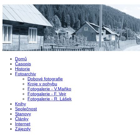
Přejít k hlavnímu obsahu
Domů
Časopis
Historie
Fotoarchiv
Dobové fotografie
Kroje v pohybu
Fotogalerie - V.Maňko
Fotogalerie - F. Vejr
Fotogalerie - R. Lášek
Knihy
Společnost
Stanovy
Články
Internet
Zájezdy