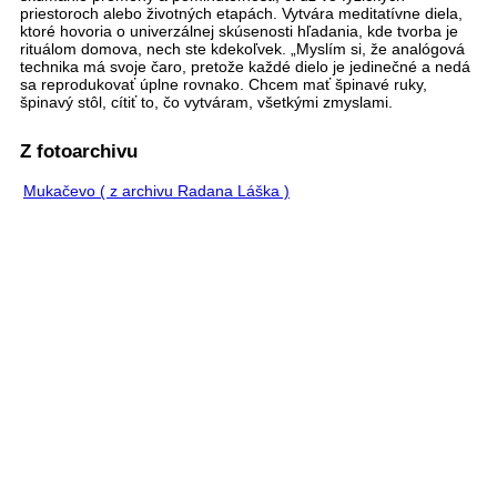
priestoroch alebo životných etapách. Vytvára meditatívne diela,
ktoré hovoria o univerzálnej skúsenosti hľadania, kde tvorba je
rituálom domova, nech ste kdekoľvek. „Myslím si, že analógová
technika má svoje čaro, pretože každé dielo je jedinečné a nedá
sa reprodukovať úplne rovnako. Chcem mať špinavé ruky,
špinavý stôl, cítiť to, čo vytváram, všetkými zmyslami.
Z fotoarchivu
Mukačevo ( z archivu Radana Láška )