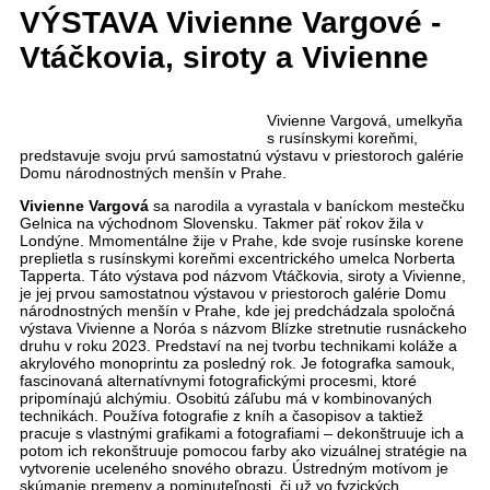
VÝSTAVA Vivienne Vargové -
Vtáčkovia, siroty a Vivienne
Vivienne Vargová, umelkyňa
s rusínskymi koreňmi,
predstavuje svoju prvú samostatnú výstavu v priestoroch galérie
Domu národnostných menšín v Prahe.
Vivienne Vargová
sa narodila a vyrastala v baníckom mestečku
Gelnica na východnom Slovensku. Takmer päť rokov žila v
Londýne. Mmomentálne žije v Prahe, kde svoje rusínske korene
preplietla s rusínskymi koreňmi excentrického umelca Norberta
Tapperta. Táto výstava pod názvom Vtáčkovia, siroty a Vivienne,
je jej prvou samostatnou výstavou v priestoroch galérie Domu
národnostných menšín v Prahe, kde jej predchádzala spoločná
výstava Vivienne a Noróa s názvom Blízke stretnutie rusnáckeho
druhu v roku 2023. Predstaví na nej tvorbu technikami koláže a
akrylového monoprintu za posledný rok. Je fotografka samouk,
fascinovaná alternatívnymi fotografickými procesmi, ktoré
pripomínajú alchýmiu. Osobitú záľubu má v kombinovaných
technikách. Používa fotografie z kníh a časopisov a taktiež
pracuje s vlastnými grafikami a fotografiami – dekonštruuje ich a
potom ich rekonštruuje pomocou farby ako vizuálnej stratégie na
vytvorenie uceleného snového obrazu. Ústredným motívom je
skúmanie premeny a pominuteľnosti, či už vo fyzických