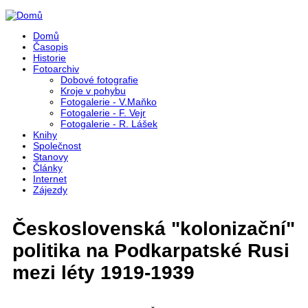
Přejít k hlavnímu obsahu
Domů
Časopis
Historie
Fotoarchiv
Dobové fotografie
Kroje v pohybu
Fotogalerie - V.Maňko
Fotogalerie - F. Vejr
Fotogalerie - R. Lášek
Knihy
Společnost
Stanovy
Články
Internet
Zájezdy
Československá "kolonizační"
politika na Podkarpatské Rusi
mezi léty 1919‑1939