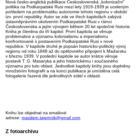
Nová česko-anglická publikace Československá „kolonizační“
politika na Podkarpatské Rusi mezi lety 1919-1939 je uceleným
pohledem na problematiku autonomie tohoto regionu v období
tzv. první republiky. Autor se zde ve třech kapitolách zabývá
ústavněprávním ukotvením Podkarpatské Rusi v rámci
Československa a jejím vývojem během 20 let společné historie.
Kniha je členěna do tří kapitol. První kapitola se věnuje
problematice a významu kolonialismu a imperialismu
konfrontované s postavením Podkarpatské Rusi v nové
republice. V kapitole druhé je popsán historicko-politický vývoj
regionu od roku 1848 až do opětovného připojení k Maďarsku
v březnu 1939. V poslední kapitole se autor krátce věnuje
postavě T. G. Masaryka a jeho historickému i současného
významu pro tuto oblast. Jednotlivé kapitoly knihy jsou doplněny
množstvím fotografií a na konci publikace je umístěna celá
fotogalerie řazená dle jednotlivých sídel v oblasti.
Knihu lze objednat na emailové
adrese:
masdem.tajemnik@gmail.com
Z fotoarchivu