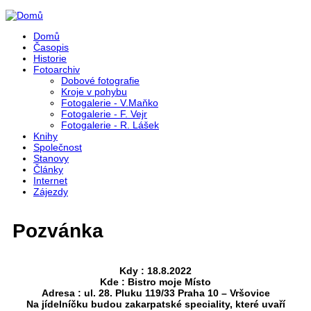
Přejít k hlavnímu obsahu
Domů
Časopis
Historie
Fotoarchiv
Dobové fotografie
Kroje v pohybu
Fotogalerie - V.Maňko
Fotogalerie - F. Vejr
Fotogalerie - R. Lášek
Knihy
Společnost
Stanovy
Články
Internet
Zájezdy
Pozvánka
Kdy : 18.8.2022
Kde : Bistro moje Místo
Adresa : ul. 28. Pluku 119/33 Praha 10 – Vršovice
Na jídelníčku budou zakarpatské speciality, které uvaří