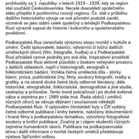
prohloubily za 1. republiky, v letech 1919 - 1939, kdy se region
stal součástí Československa. Necelé dvacetiletí společného
státu přispělo k pozitivnímu rozvoji regionu. Čs. stát v průběhu
dalšího historického vývoje ve své původní podobě zanikl,
nicméně se jako státní celek společný s tehdejší Podkarpatskou
Rusí výrazně zapsal do historie i kulturního a společenského
povědomí.
Podkarpatská Rus zanechala výraznou stopu rovněž v kultuře a
umění. Čeští spisovatelé, básníci, výtvarníci či tvůrci dalších
uměleckých oborů (film, fotografie, hudba) si z Podkarpatské
Rusi přinášeli cenné podněty pro svá díla. Inspirativní prostředí
Podkarpatské Rusi aktivně působilo v českém veřejném prostoru
v dalších oblastech, napři v historiografii, etnografii a
folkloristickém bádání. Vznikla četná umělecká díla - sbírky
básní, próza, publicistické črty, filmy, soubory fotografií, malby a
grafiky, a na straně druhé četné tituly odborné literatury;
dále
historické, etnografické, folkloristické, demografické a jiné studie,
cestopisy a průvodce. Tento trend pokračoval i po druhé světové
válce a zejména po r. 1989 stále trvá. Řada vědců i umělců
různých oborů se věnuje dějinám i současnosti někdejší
Podkarpatské Rusi. V uplynulém čtvrtstoletí byly v ČR vydány
četné odborné publikace i knihy beletrie, natočeny dokumentární
i hrané filmy s podkarpatskou tematikou, vytvořeny fotografické
soubory a knižní publikace. Značný je i zájem studentů různých
zejména humanitních oborů. Publikace na podkarpatoruské
téma i další informace o tvorbě českých umělců představuje
výstava Spříznění volbou.