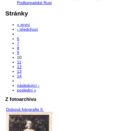
Podkarpatské Rusi
Stránky
« první
‹ předchozí
…
6
7
8
9
10
11
12
13
14
…
následující ›
poslední »
Z fotoarchivu
Dobová fotografie II.