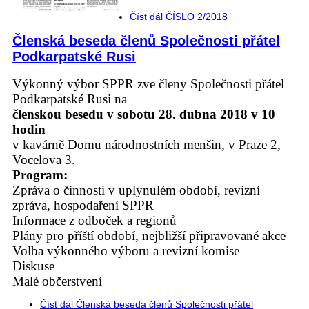
Číst dál
ČÍSLO 2/2018
Členská beseda členů Společnosti přátel
Podkarpatské Rusi
Výkonný výbor SPPR zve členy Společnosti přátel
Podkarpatské Rusi na
členskou besedu
v
sobotu 28. dubna 2018 v 10
hodin
v kavárně Domu národnostních menšin, v Praze 2,
Vocelova 3.
Program:
Zpráva o činnosti v uplynulém období, revizní
zpráva, hospodaření SPPR
Informace z odboček a regionů
Plány pro příští období, nejbližší připravované akce
Volba výkonného výboru a revizní komise
Diskuse
Malé občerstvení
Číst dál
Členská beseda členů Společnosti přátel