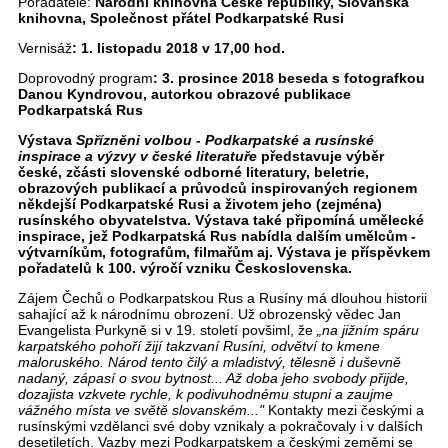
Pořadatelé:
Národní knihovna České republiky, Slovanská
knihovna, Společnost přátel Podkarpatské Rusi
Vernisáž
: 1. listopadu 2018 v 17,00 hod.
Doprovodný program
: 3. prosince 2018 beseda s fotografkou
Danou Kyndrovou, autorkou obrazové publikace
Podkarpatská Rus
Výstava
Spřízněni volbou - Podkarpatské a rusínské
inspirace a výzvy v české literatuře
představuje výběr
české, zčásti slovenské odborné literatury, beletrie,
obrazových publikací a průvodců inspirovaných regionem
někdejší Podkarpatské Rusi a životem jeho (zejména)
rusínského obyvatelstva. Výstava také připomíná umělecké
inspirace, jež Podkarpatská Rus nabídla dalším umělcům -
výtvarníkům, fotografům, filmařům aj. Výstava je příspěvkem
pořadatelů k 100. výročí vzniku Československa.
Zájem Čechů o Podkarpatskou Rus a Rusíny má dlouhou historii
sahající až k národnímu obrození. Už obrozenský vědec Jan
Evangelista Purkyně si v 19. století povšiml, že
„na jižním spáru
karpatského pohoří žijí takzvaní Rusíni, odvětví to kmene
maloruského. Národ tento čilý a mladistvý, tělesně i duševně
nadaný, zápasí o svou bytnost... Až doba jeho svobody přijde,
dozajista vzkvete rychle, k podivuhodnému stupni a zaujme
vážného místa ve světě slovanském..."
Kontakty mezi českými a
rusínskými vzdělanci své doby vznikaly a pokračovaly i v dalších
desetiletích. Vazby mezi Podkarpatskem a českými zeměmi se