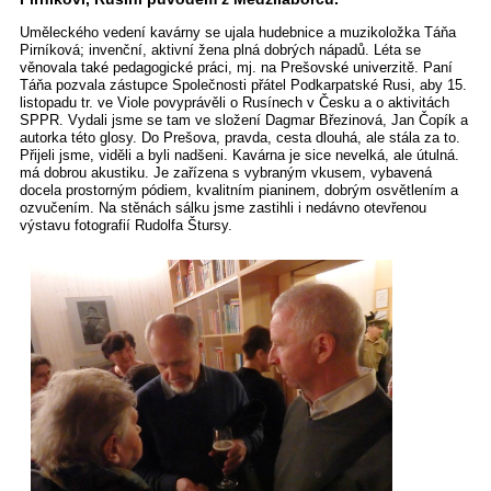
Uměleckého vedení kavárny se ujala hudebnice a muzikoložka Táňa
Pirníková; invenční, aktivní žena plná dobrých nápadů. Léta se
věnovala také pedagogické práci, mj. na Prešovské univerzitě. Paní
Táňa pozvala zástupce Společnosti přátel Podkarpatské Rusi, aby 15.
listopadu tr. ve Viole povyprávěli o Rusínech v Česku a o aktivitách
SPPR. Vydali jsme se tam ve složení Dagmar Březinová, Jan Čopík a
autorka této glosy. Do Prešova, pravda, cesta dlouhá, ale stála za to.
Přijeli jsme, viděli a byli nadšeni. Kavárna je sice nevelká, ale útulná.
má dobrou akustiku. Je zařízena s vybraným vkusem, vybavená
docela prostorným pódiem, kvalitním pianinem, dobrým osvětlením a
ozvučením. Na stěnách sálku jsme zastihli i nedávno otevřenou
výstavu fotografií Rudolfa Štursy.