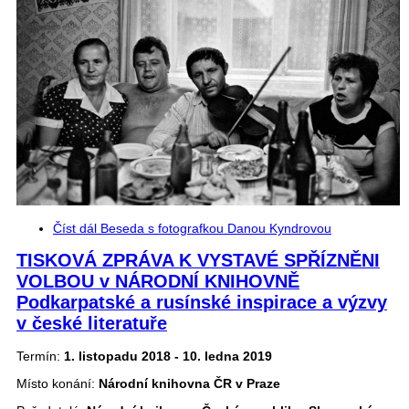
Číst dál
Beseda s fotografkou Danou Kyndrovou
TISKOVÁ ZPRÁVA K VYSTAVÉ SPŘÍZNĚNI
VOLBOU v NÁRODNÍ KNIHOVNĚ
Podkarpatské a rusínské inspirace a výzvy
v české literatuře
Termín:
1. listopadu 2018 - 10. ledna 2019
Místo konání:
Národní knihovna ČR v Praze