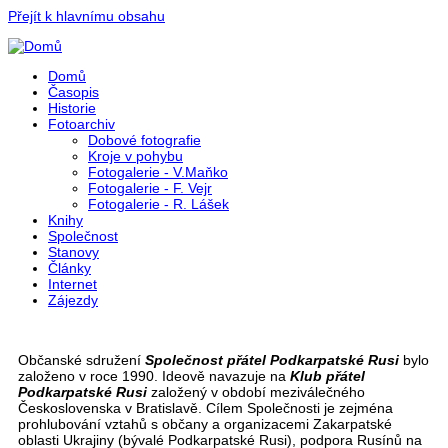
Přejít k hlavnímu obsahu
Domů
Časopis
Historie
Fotoarchiv
Dobové fotografie
Kroje v pohybu
Fotogalerie - V.Maňko
Fotogalerie - F. Vejr
Fotogalerie - R. Lášek
Knihy
Společnost
Stanovy
Články
Internet
Zájezdy
Občanské sdružení
Společnost přátel Podkarpatské Rusi
bylo
založeno v roce 1990. Ideově navazuje na
Klub přátel
Podkarpatské Rusi
založený v období meziválečného
Československa v Bratislavě. Cílem Společnosti je zejména
prohlubování vztahů s občany a organizacemi Zakarpatské
oblasti Ukrajiny (bývalé Podkarpatské Rusi), podpora Rusínů na