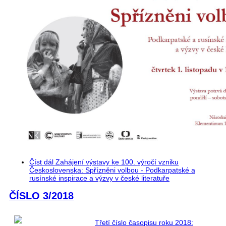
Číst dál
Zahájení výstavy ke 100. výročí vzniku
Československa: Spřízněni volbou - Podkarpatské a
rusínské inspirace a výzvy v české literatuře
ČÍSLO 3/2018
Třetí číslo časopisu roku 2018: