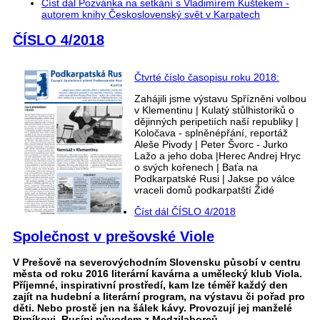
Číst dál
Pozvánka na setkání s Vladimírem Kuštekem -
autorem knihy Československý svět v Karpatech
ČÍSLO 4/2018
Čtvrté číslo časopisu roku 2018:
Zahájili jsme výstavu Spřízněni volbou
v Klementinu | Kulatý stůlhistoriků o
dějinných peripetiích naší republiky |
Koločava - splněnépřání, reportáž
Aleše Pivody | Peter Švorc - Jurko
Lažo a jeho doba |Herec Andrej Hryc
o svých kořenech | Baťa na
Podkarpatské Rusi | Jakse po válce
vraceli domů podkarpatští Židé
Číst dál
ČÍSLO 4/2018
Společnost v prešovské Viole
V Prešově na severovýchodním Slovensku působí v centru
města od roku 2016 literární kavárna a umělecký klub Viola.
Příjemné, inspirativní prostředí, kam lze téměř každý den
zajít na hudební a literární program, na výstavu či pořad pro
děti. Nebo prostě jen na šálek kávy. Provozují jej manželé
Pirníkovi, Rusíni původem z Medzilaborců.