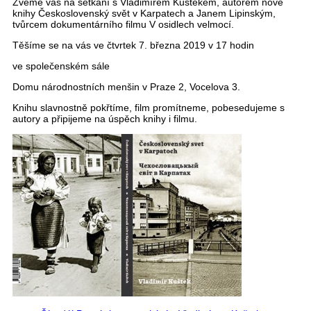
Zveme vás na setkání s Vladimírem Kuštekem, autorem nové
knihy Československý svět v Karpatech a Janem Lipinským,
tvůrcem dokumentárního filmu V osidlech velmocí.
Těšíme se na vás ve čtvrtek 7. března 2019 v 17 hodin
ve společenském sále
Domu národnostních menšin v Praze 2, Vocelova 3.
Knihu slavnostně pokřtíme, film promítneme, pobesedujeme s
autory a připijeme na úspěch knihy i filmu.