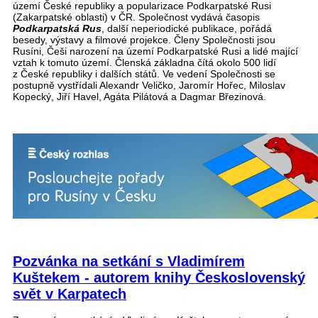
území České republiky a popularizace Podkarpatské Rusi
(Zakarpatské oblasti) v ČR. Společnost vydává časopis
Podkarpatská Rus
, další neperiodické publikace, pořádá
besedy, výstavy a filmové projekce. Členy Společnosti jsou
Rusíni, Češi narození na území Podkarpatské Rusi a lidé mající
vztah k tomuto území. Členská základna čítá okolo 500 lidí
z České republiky i dalších států. Ve vedení Společnosti se
postupně vystřídali Alexandr Veličko, Jaromír Hořec, Miloslav
Kopecký, Jiří Havel, Agáta Pilátová a Dagmar Březinová.
Pozvánka na setkání s Vladimírem
Kuštekem - autorem knihy Československý
svět v Karpatech