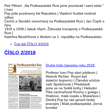
Petr Pithart: „Na Podkarpatské Rusi jsme poznávali i sami sebe."
| Ivan
Pop píše pozdravný list Republice | Vladimír Kuštek hodnotí
odkaz
Čechů a Slováků zanechaný na Podkarpatské Rusi | Jan Čopík o
říjnu
1918 a 1938 | Jakub Vlach: Židovské transporty z Podkarpatské
Rusi |
Kateřina Bezdíčková o školství za 1. republiky na Podkarpatsku
Číst dál
ČÍSLO 3/2018
ČÍSLO 2/2018
Druhé číslo časopisu roku 2018:
Profesor Ivan Pop slaví jubileum |
Historik Richter: Rusíni byli
stateční bojovníci | Členská schůze
naší Společnosti | Představili
jsme se na Světě knihy | Heliodor
Píka zachraňoval Rusíny z gulagu |
Hrabovo, malá osada u Mukačeva |
Dimitrij Pop by rád upravil český
pravopis | Malá podkarpatská „černá
kronika“