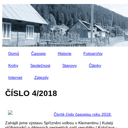
Přejít k hlavnímu obsahu
Domů
Časopis
Historie
Fotoarchiv
Knihy
Společnost
Stanovy
Články
Internet
Zájezdy
ČÍSLO 4/2018
Čtvrté číslo časopisu roku 2018:
Zahájili jsme výstavu Spřízněni volbou v Klementinu | Kulatý
stůlhistoriků o dějinných peripetiích naší republiky | Koločava -