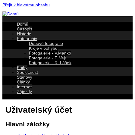
Přejít k hlavnímu obsahu
Domů
Časopis
Historie
Fotoarchiv
Dobové fotografie
Kroje v pohybu
Fotogalerie - V.Maňko
Fotogalerie - F. Vejr
Fotogalerie - R. Lášek
Knihy
Společnost
Stanovy
Články
Internet
Zájezdy
Uživatelský účet
Hlavní záložky