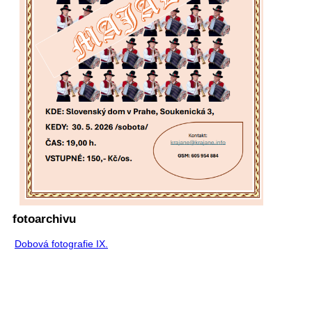
fotoarchivu
Dobová fotografie IX.