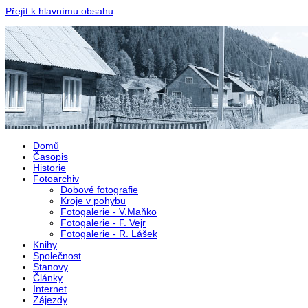
Přejít k hlavnímu obsahu
Domů
Časopis
Historie
Fotoarchiv
Dobové fotografie
Kroje v pohybu
Fotogalerie - V.Maňko
Fotogalerie - F. Vejr
Fotogalerie - R. Lášek
Knihy
Společnost
Stanovy
Články
Internet
Zájezdy