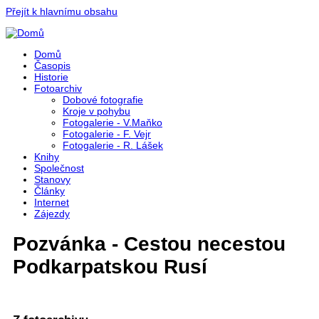
Přejít k hlavnímu obsahu
Domů
Časopis
Historie
Fotoarchiv
Dobové fotografie
Kroje v pohybu
Fotogalerie - V.Maňko
Fotogalerie - F. Vejr
Fotogalerie - R. Lášek
Knihy
Společnost
Stanovy
Články
Internet
Zájezdy
Pozvánka - Cestou necestou
Podkarpatskou Rusí