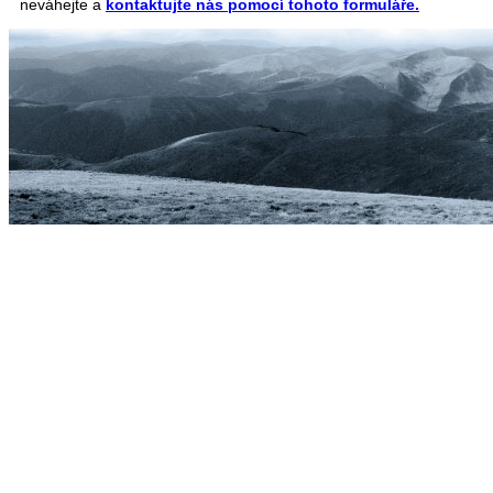
neváhejte a
kontaktujte nás pomocí tohoto formuláře.