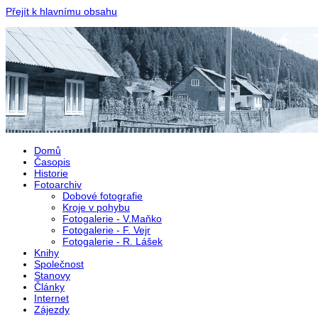
Přejít k hlavnímu obsahu
Domů
Časopis
Historie
Fotoarchiv
Dobové fotografie
Kroje v pohybu
Fotogalerie - V.Maňko
Fotogalerie - F. Vejr
Fotogalerie - R. Lášek
Knihy
Společnost
Stanovy
Články
Internet
Zájezdy