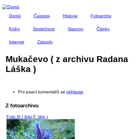
Přejít k hlavnímu obsahu
Domů
Časopis
Historie
Fotoarchiv
Knihy
Společnost
Stanovy
Články
Internet
Zájezdy
Mukačevo ( z archivu Radana
Láška )
Pro psaní komentářů se
přihlaste
.
Z fotoarchivu
Foto III ( foto F. Vejr )