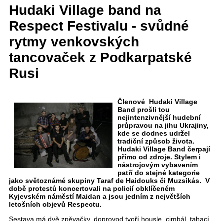
Hudaki Village band na
Respect Festivalu - svůdné
rytmy venkovských
tancovaček z Podkarpatské
Rusi
Členové Hudaki Village
Band prošli tou
nejintenzivnější hudební
průpravou na jihu Ukrajiny,
kde se dodnes udržel
tradiční způsob života.
Hudaki Village Band čerpají
přímo od zdroje. Stylem i
nástrojovým vybavením
patří do stejné kategorie
jako světoznámé skupiny Taraf de Haidouks či Muzsikás. V
době protestů koncertovali na policií obklíčeném
Kyjevském náměstí Maidan a jsou jedním z největších
letošních objevů Respectu.
Sestava má dvě zpěvačky, doprovod tvoří housle, cimbál, tahací