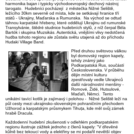
harmonika bajan i typicky východoevropský dechový nástroj
tarogato. Hudebníci pocházejí z městečka Nižné Seliště,
ležícího 30km severně od místa, kde se setkávají hranice tří
států - Ukrajiny, Maďarska a Rumunska. Na východ se odtud
táhnou karpatské hřebeny, které oddělují Ukrajinu od rumunské
Transylvánie, štědré studnice hudebních stylů, z níž čerpal Béla
Bartók i skupina Muzsikás. Autentická, vnějšími vlivy nedotčená
hudba tohoto regionu ale zůstala světu utajená až do příchodu
Hudaki Village Band.
Před druhou světovou válkou
byl domovský region kapely,
tehdy známý jako
Podkarpatská Rus, součástí
Československa. V průběhu
dějin místní kulturu
zpestřovaly vedle Ukrajinců
další národnostní menšiny -
Romové, Židé, Hutsulové,
Maďaři, Němci. Tento
unikátní tavící kotlík je zajímavý i polohou - Nižné Seliště leží na
půl cesty mezi ukrajinsko-slovenským pohraničním přechodem
Užhorod a karpatským průsmykem Tihuța, kde měl svůj zámek
hrabě Dracula.
Každodenní hudební zkušenosti v odlehlém podkarpatském
regionu ilustruje zážitek jednoho z členů kapely: "V dřevěné
kůlně bez tekoucí vody a elektřiny se mi podařil nevětší objev