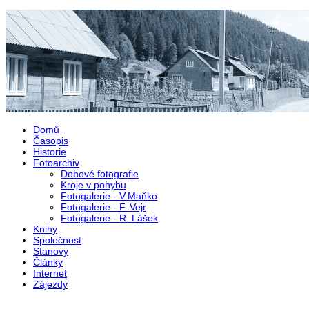
Přejít k hlavnímu obsahu
Domů
Časopis
Historie
Fotoarchiv
Dobové fotografie
Kroje v pohybu
Fotogalerie - V.Maňko
Fotogalerie - F. Vejr
Fotogalerie - R. Lášek
Knihy
Společnost
Stanovy
Články
Internet
Zájezdy