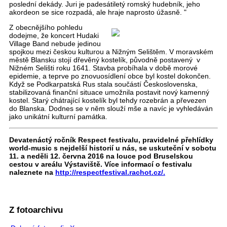
poslední dekády. Juri je padesátiletý romský hudebník, jeho
akordeon se sice rozpadá, ale hraje naprosto úžasně. "
Z obecnějšího pohledu
dodejme, že koncert Hudaki
Village Band nebude jedinou
spojkou mezi českou kulturou a Nižným Selištěm. V moravském
městě Blansku stojí dřevěný kostelík, původně postavený v
Nižném Selišti roku 1641. Stavba probíhala v době morové
epidemie, a teprve po znovuosídlení obce byl kostel dokončen.
Když se Podkarpatská Rus stala součástí Československa,
stabilizovaná finanční situace umožnila postavit nový kamenný
kostel. Starý chátrající kostelík byl tehdy rozebrán a převezen
do Blanska. Dodnes se v něm slouží mše a navíc je vyhledáván
jako unikátní kulturní památka.
Devatenáctý ročník Respect festivalu, pravidelné přehlídky
world-music s nejdelší historií u nás, se uskuteční v sobotu
11. a neděli 12. června 2016 na louce pod Bruselskou
cestou v areálu Výstaviště. Více informací o festivalu
naleznete na
http://respectfestival.rachot.cz/.
Z fotoarchivu