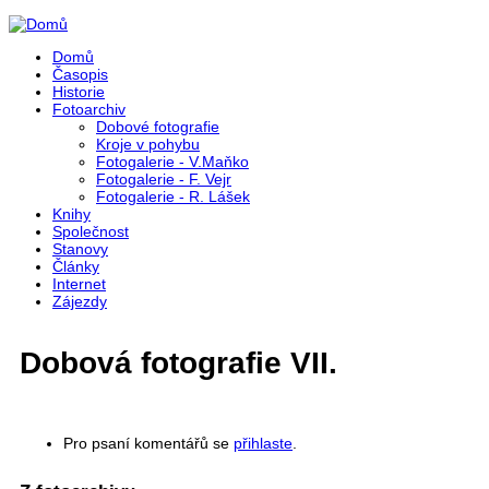
Přejít k hlavnímu obsahu
Domů
Časopis
Historie
Fotoarchiv
Dobové fotografie
Kroje v pohybu
Fotogalerie - V.Maňko
Fotogalerie - F. Vejr
Fotogalerie - R. Lášek
Knihy
Společnost
Stanovy
Články
Internet
Zájezdy
Dobová fotografie VII.
Pro psaní komentářů se
přihlaste
.