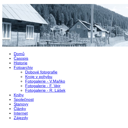
Přejít k hlavnímu obsahu
Domů
Časopis
Historie
Fotoarchiv
Dobové fotografie
Kroje v pohybu
Fotogalerie - V.Maňko
Fotogalerie - F. Vejr
Fotogalerie - R. Lášek
Knihy
Společnost
Stanovy
Články
Internet
Zájezdy