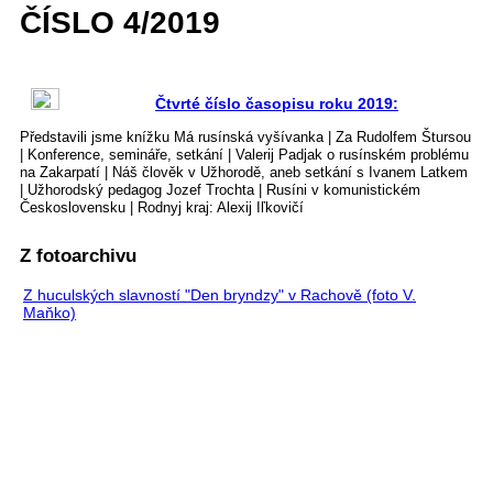
ČÍSLO 4/2019
Čtvrté číslo časopisu roku 2019:
Představili jsme knížku Má rusínská vyšívanka | Za Rudolfem Štursou
| Konference, semináře, setkání | Valerij Padjak o rusínském problému
na Zakarpatí | Náš člověk v Užhorodě, aneb setkání s Ivanem Latkem
| Užhorodský pedagog Jozef Trochta | Rusíni v komunistickém
Československu | Rodnyj kraj: Alexij Iľkovičí
Z fotoarchivu
Z huculských slavností "Den bryndzy" v Rachově (foto V.
Maňko)