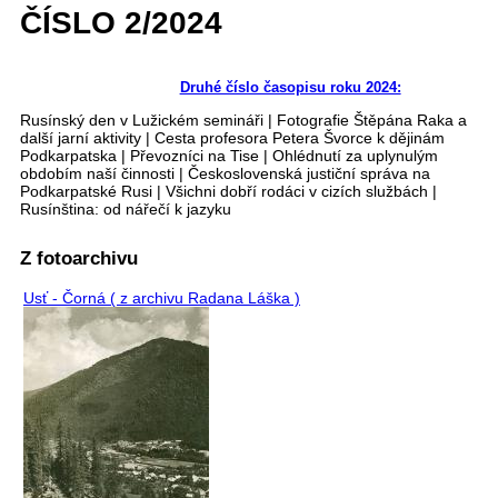
ČÍSLO 2/2024
Druhé číslo časopisu roku 2024:
Rusínský den v Lužickém semináři | Fotografie Štěpána Raka a
další jarní aktivity | Cesta profesora Petera Švorce k dějinám
Podkarpatska | Převozníci na Tise | Ohlédnutí za uplynulým
obdobím naší činnosti | Československá justiční správa na
Podkarpatské Rusi | Všichni dobří rodáci v cizích službách |
Rusínština: od nářečí k jazyku
Z fotoarchivu
Usť - Čorná ( z archivu Radana Láška )