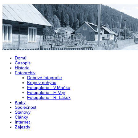
Přejít k hlavnímu obsahu
Domů
Časopis
Historie
Fotoarchiv
Dobové fotografie
Kroje v pohybu
Fotogalerie - V.Maňko
Fotogalerie - F. Vejr
Fotogalerie - R. Lášek
Knihy
Společnost
Stanovy
Články
Internet
Zájezdy